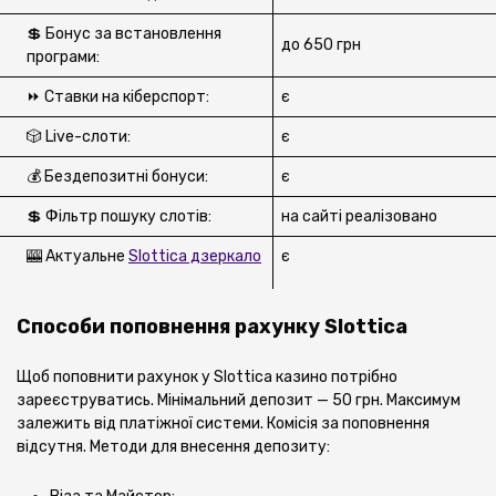
💲 Бонус за встановлення
до 650 грн
програми:
⏩ Ставки на кіберспорт:
є
🎲 Live-слоти:
є
💰 Бездепозитні бонуси:
є
💲 Фільтр пошуку слотів:
на сайті реалізовано
🎰 Актуальне
Slottica дзеркало
є
Способи поповнення рахунку Slottica
Щоб поповнити рахунок у Slottica казино потрібно
зареєструватись. Мінімальний депозит — 50 грн. Максимум
залежить від платіжної системи. Комісія за поповнення
відсутня. Методи для внесення депозиту: