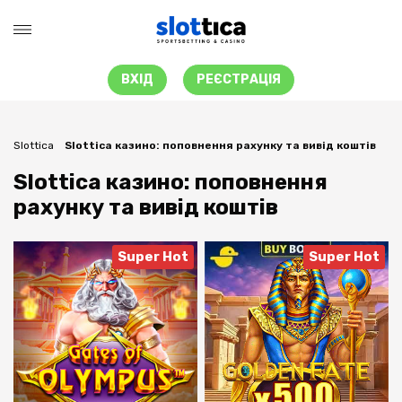
UK
ВХІД
РЕЄСТРАЦІЯ
Slottica
/
Slottica казино: поповнення рахунку та вивід коштів
Slottica казино: поповнення
рахунку та вивід коштів
Super Hot
Super Hot
ГРАТИ
ГРАТИ
ДЕМО
ДЕМО