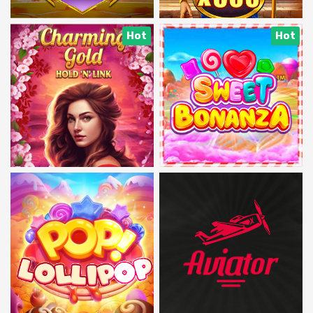
Hot
Hot
ГРАТИ
ГРАТИ
ДЕМО
ДЕМО
ГРАТИ
ГРАТИ
ДЕМО
ДЕМО